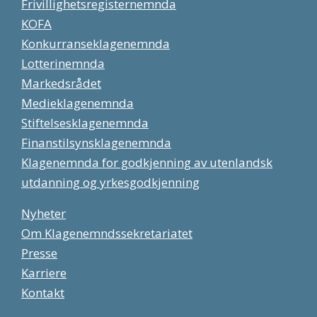
Frivillighetsregisternemnda
KOFA
Konkurranseklagenemnda
Lotterinemnda
Markedsrådet
Medieklagenemnda
Stiftelsesklagenemnda
Finanstilsynsklagenemnda
Klagenemnda for godkjenning av utenlandsk
utdanning og yrkesgodkjenning
Nyheter
Om Klagenemndssekretariatet
Presse
Karriere
Kontakt