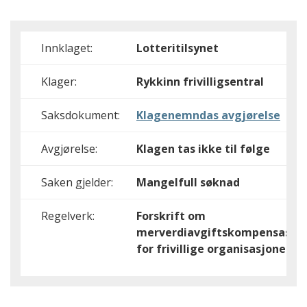
Innklaget:
Lotteritilsynet
Klager:
Rykkinn frivilligsentral
Saksdokument:
Klagenemndas avgjørelse
Avgjørelse:
Klagen tas ikke til følge
Saken gjelder:
Mangelfull søknad
Regelverk:
Forskrift om
merverdiavgiftskompensasjo
for frivillige organisasjoner