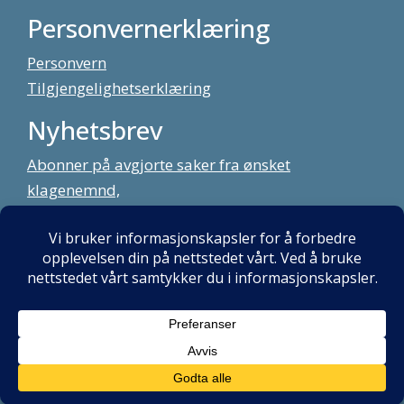
Personvernerklæring
Personvern
Tilgjengelighetserklæring
Nyhetsbrev
Abonner på avgjorte saker fra ønsket
klagenemnd,
meld deg på vårt nyhetsbrev
Alt innhold copyright Klagenemndssekretariatet. Utviklet av:
Mint
Media AS