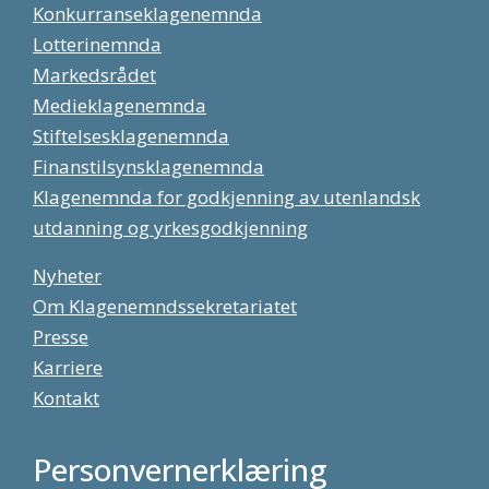
Konkurranseklagenemnda
Lotterinemnda
Markedsrådet
Medieklagenemnda
Stiftelsesklagenemnda
Finanstilsynsklagenemnda
Klagenemnda for godkjenning av utenlandsk
utdanning og yrkesgodkjenning
Nyheter
Om Klagenemndssekretariatet
Presse
Karriere
Kontakt
Personvernerklæring