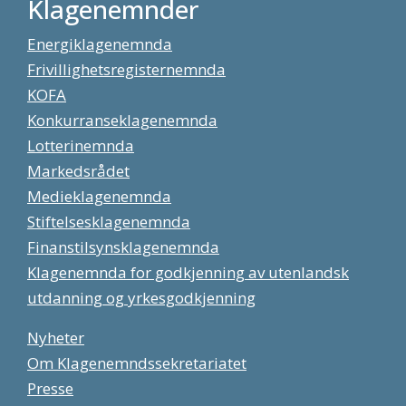
Klagenemnder
Energiklagenemnda
Frivillighetsregisternemnda
KOFA
Konkurranseklagenemnda
Lotterinemnda
Markedsrådet
Medieklagenemnda
Stiftelsesklagenemnda
Finanstilsynsklagenemnda
Klagenemnda for godkjenning av utenlandsk
utdanning og yrkesgodkjenning
Nyheter
Om Klagenemndssekretariatet
Presse