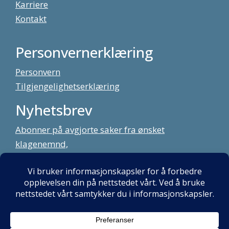
Karriere
Kontakt
Personvernerklæring
Personvern
Tilgjengelighetserklæring
Nyhetsbrev
Abonner på avgjorte saker fra ønsket
klagenemnd,
meld deg på vårt nyhetsbrev
Alt innhold copyright Klagenemndssekretariatet. Utviklet av:
Mint
Media AS