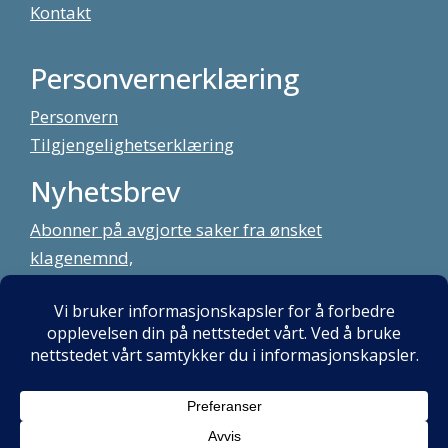
Kontakt
Personvernerklæring
Personvern
Tilgjengelighetserklæring
Nyhetsbrev
Abonner på avgjorte saker fra ønsket
klagenemnd,
meld deg på vårt nyhetsbrev
Alt innhold copyright Klagenemndssekretariatet. Utviklet av:
Mint
Media AS