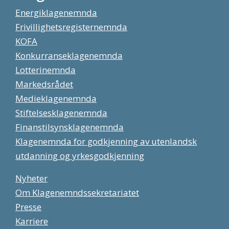
Energiklagenemnda
Frivillighetsregisternemnda
KOFA
Konkurranseklagenemnda
Lotterinemnda
Markedsrådet
Medieklagenemnda
Stiftelsesklagenemnda
Finanstilsynsklagenemnda
Klagenemnda for godkjenning av utenlandsk
utdanning og yrkesgodkjenning
Nyheter
Om Klagenemndssekretariatet
Presse
Karriere