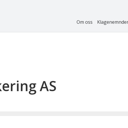
Om oss
Klagenemnde
ering AS