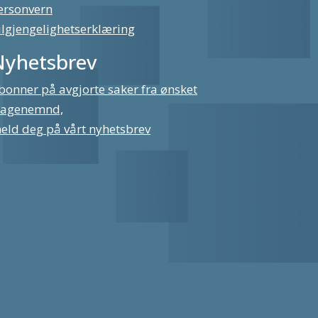
ersonvern
ilgjengelighetserklæring
Nyhetsbrev
bonner på avgjorte saker fra ønsket
lagenemnd,
eld deg på vårt nyhetsbrev