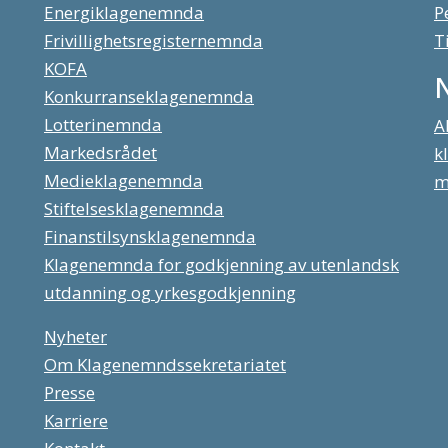
Energiklagenemnda
P
Frivillighetsregisternemnda
T
KOFA
Konkurranseklagenemnda
Lotterinemnda
A
Markedsrådet
k
Medieklagenemnda
m
Stiftelsesklagenemnda
Finanstilsynsklagenemnda
Klagenemnda for godkjenning av utenlandsk
utdanning og yrkesgodkjenning
Nyheter
Om Klagenemndssekretariatet
Presse
Karriere