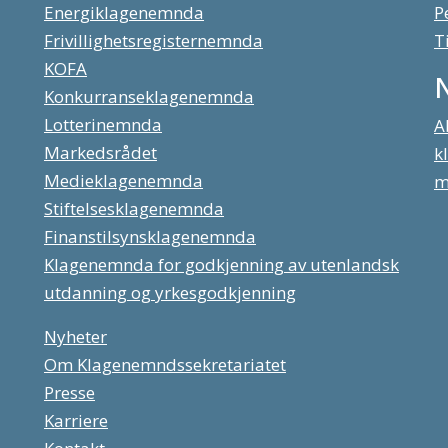
Energiklagenemnda
P
Frivillighetsregisternemnda
T
KOFA
Konkurranseklagenemnda
Lotterinemnda
A
Markedsrådet
k
Medieklagenemnda
m
Stiftelsesklagenemnda
Finanstilsynsklagenemnda
Klagenemnda for godkjenning av utenlandsk
utdanning og yrkesgodkjenning
Nyheter
Om Klagenemndssekretariatet
Presse
Karriere