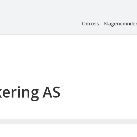
Om oss
Klagenemnde
ering AS