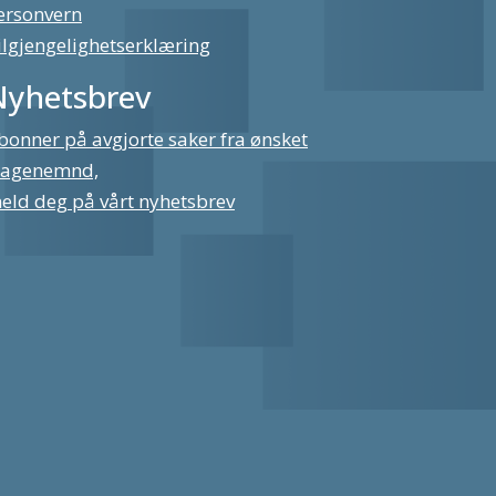
ersonvern
ilgjengelighetserklæring
Nyhetsbrev
bonner på avgjorte saker fra ønsket
lagenemnd,
eld deg på vårt nyhetsbrev