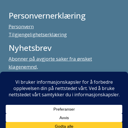
Personvernerklæring
Personvern
Tilgjengelighetserklæring
Nyhetsbrev
Abonner på avgjorte saker fra ønsket
klagenemnd,
meld deg på vårt nyhetsbrev
Alt innhold copyright Klagenemndssekretariatet. Utviklet av:
Mint
Media AS