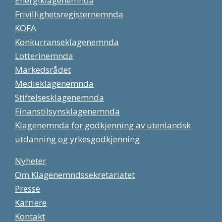
Energiklagenemnda
Frivillighetsregisternemnda
KOFA
Konkurranseklagenemnda
Lotterinemnda
Markedsrådet
Medieklagenemnda
Stiftelsesklagenemnda
Finanstilsynsklagenemnda
Klagenemnda for godkjenning av utenlandsk
utdanning og yrkesgodkjenning
Nyheter
Om Klagenemndssekretariatet
Presse
Karriere
Kontakt