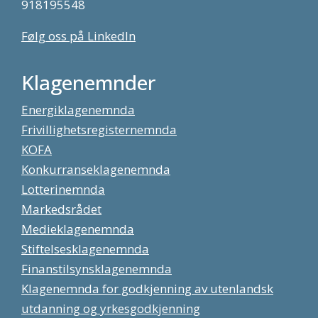
918195548
Følg oss på LinkedIn
Klagenemnder
Energiklagenemnda
Frivillighetsregisternemnda
KOFA
Konkurranseklagenemnda
Lotterinemnda
Markedsrådet
Medieklagenemnda
Stiftelsesklagenemnda
Finanstilsynsklagenemnda
Klagenemnda for godkjenning av utenlandsk
utdanning og yrkesgodkjenning