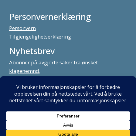
Personvernerklæring
Personvern
Tilgjengelighetserklæring
Nyhetsbrev
Abonner på avgjorte saker fra ønsket
klagenemnd,
meld deg på vårt nyhetsbrev
Alt innhold copyright Klagenemndssekretariatet. Utviklet av:
Mint
Media AS