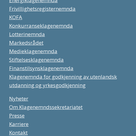
Energiklagenemnda
Frivillighetsregisternemnda
KOFA
Konkurranseklagenemnda
Lotterinemnda
Markedsrådet
Medieklagenemnda
Stiftelsesklagenemnda
Finanstilsynsklagenemnda
Klagenemnda for godkjenning av utenlandsk
utdanning og yrkesgodkjenning
Nyheter
Om Klagenemndssekretariatet
Presse
Karriere
Kontakt