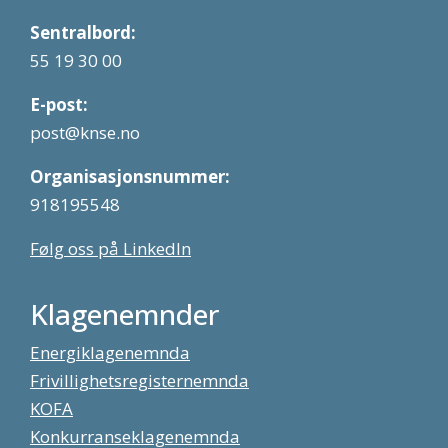
Sentralbord:
55 19 30 00
E-post:
post@knse.no
Organisasjonsnummer:
918195548
Følg oss på LinkedIn
Klagenemnder
Energiklagenemnda
Frivillighetsregisternemnda
KOFA
Konkurranseklagenemnda