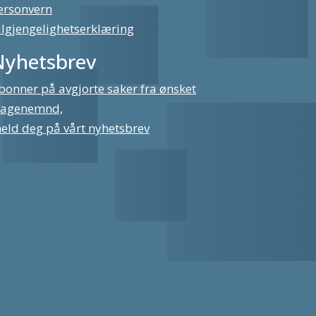
ersonvern
ilgjengelighetserklæring
Nyhetsbrev
bonner på avgjorte saker fra ønsket
lagenemnd,
eld deg på vårt nyhetsbrev