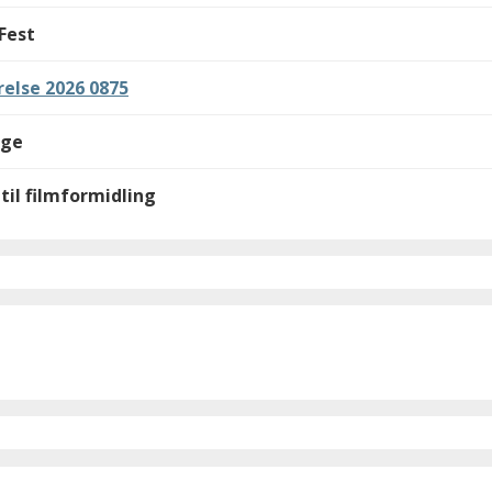
Fest
else 2026 0875
lge
til filmformidling