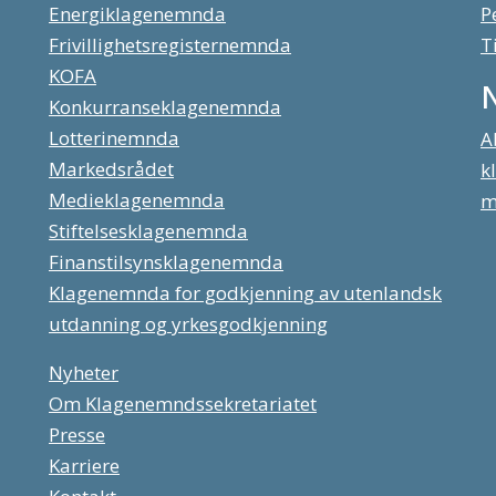
Energiklagenemnda
P
Frivillighetsregisternemnda
T
KOFA
Konkurranseklagenemnda
Lotterinemnda
A
Markedsrådet
k
Medieklagenemnda
m
Stiftelsesklagenemnda
Finanstilsynsklagenemnda
Klagenemnda for godkjenning av utenlandsk
utdanning og yrkesgodkjenning
Nyheter
Om Klagenemndssekretariatet
Presse
Karriere