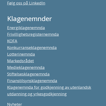
Følg oss på LinkedIn
Klagenemnder
Energiklagenemnda
Frivillighetsregisternemnda
KOFA
Konkurranseklagenemnda
Lotterinemnda
Markedsrådet
Medieklagenemnda
Stiftelsesklagenemnda
Finanstilsynsklagenemnda
Klagenemnda for godkjenning av utenlandsk
utdanning og yrkesgodkjenning
Nyheter