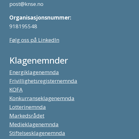
post@knse.no
Organisasjonsnummer:
918195548
Følg oss på LinkedIn
Klagenemnder
Energiklagenemnda
Frivillighetsregisternemnda
KOFA
Konkurranseklagenemnda
Lotterinemnda
Markedsrådet
Medieklagenemnda
Stiftelsesklagenemnda