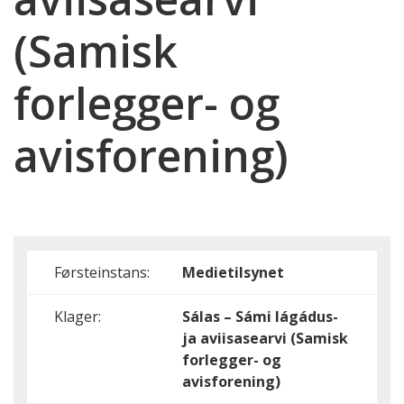
(Samisk
forlegger- og
avisforening)
Førsteinstans:
Medietilsynet
Klager:
Sálas – Sámi lágádus-
ja aviisasearvi (Samisk
forlegger- og
avisforening)