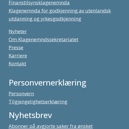
Finanstilsynsklagenemnda
Klagenemnda for godkjenning av utenlandsk
utdanning og yrkesgodkjenning
Nyheter
Om Klagenemndssekretariatet
Presse
Karriere
Kontakt
Personvernerklæring
Personvern
Tilgjengelighetserklæring
Nyhetsbrev
Abonner på avgjorte saker fra ønsket