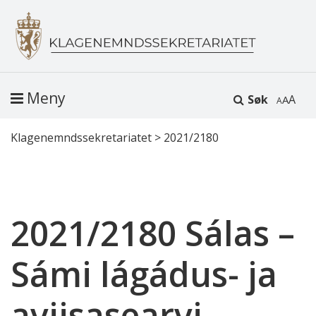
Meny
Søk
A
Klagenemndssekretariatet
>
2021/2180
2021/2180 Sálas –
Sámi lágádus- ja
aviisasearvi