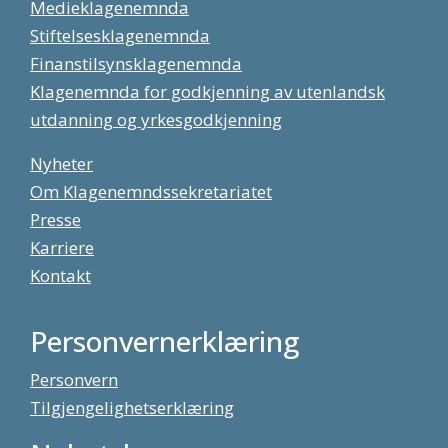
Medieklagenemnda
Stiftelsesklagenemnda
Finanstilsynsklagenemnda
Klagenemnda for godkjenning av utenlandsk
utdanning og yrkesgodkjenning
Nyheter
Om Klagenemndssekretariatet
Presse
Karriere
Kontakt
Personvernerklæring
Personvern
Tilgjengelighetserklæring