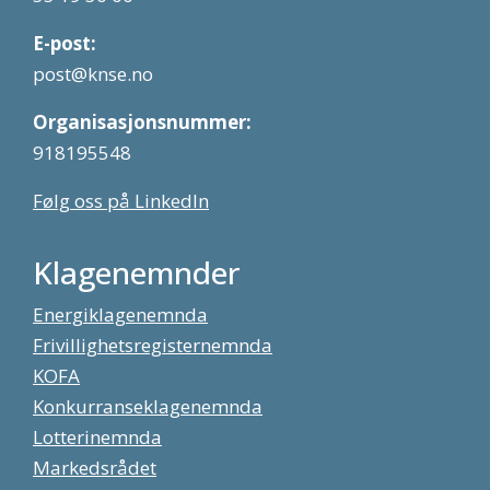
E-post:
post@knse.no
Organisasjonsnummer:
918195548
Følg oss på LinkedIn
Klagenemnder
Energiklagenemnda
Frivillighetsregisternemnda
KOFA
Konkurranseklagenemnda
Lotterinemnda
Markedsrådet