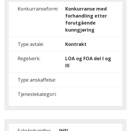
Konkurranseform:
Konkurranse med
forhandling etter
forutgående
kunngjøring
Type avtale:
Kontrakt
Regelverk:
LOA og FOA del I og
III
Type anskaffelse:
Tjenestekategori:
Saksbehandler:
IHSJ