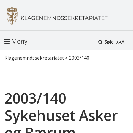
Meny
Søk
A
Klagenemndssekretariatet
>
2003/140
2003/140
Sykehuset Asker
og Bærum