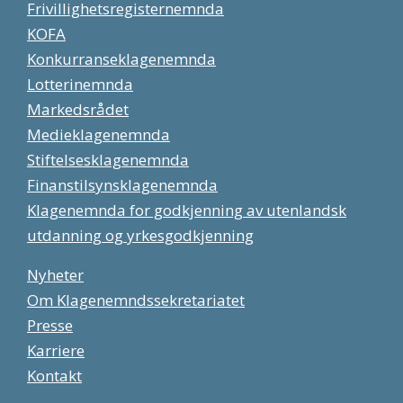
Frivillighetsregisternemnda
KOFA
Konkurranseklagenemnda
Lotterinemnda
Markedsrådet
Medieklagenemnda
Stiftelsesklagenemnda
Finanstilsynsklagenemnda
Klagenemnda for godkjenning av utenlandsk
utdanning og yrkesgodkjenning
Nyheter
Om Klagenemndssekretariatet
Presse
Karriere
Kontakt