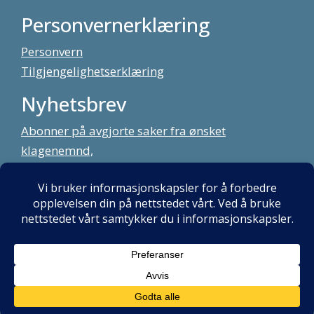
Personvernerklæring
Personvern
Tilgjengelighetserklæring
Nyhetsbrev
Abonner på avgjorte saker fra ønsket
klagenemnd,
meld deg på vårt nyhetsbrev
Alt innhold copyright Klagenemndssekretariatet. Utviklet av:
Mint
Media AS