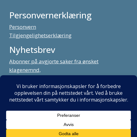
Personvernerklæring
Personvern
Tilgjengelighetserklæring
Nyhetsbrev
Abonner på avgjorte saker fra ønsket
klagenemnd,
meld deg på vårt nyhetsbrev
Alt innhold copyright Klagenemndssekretariatet. Utviklet av:
Mint
Media AS