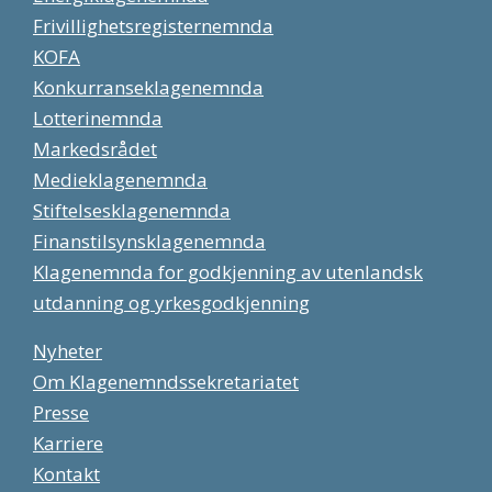
Frivillighetsregisternemnda
KOFA
Konkurranseklagenemnda
Lotterinemnda
Markedsrådet
Medieklagenemnda
Stiftelsesklagenemnda
Finanstilsynsklagenemnda
Klagenemnda for godkjenning av utenlandsk
utdanning og yrkesgodkjenning
Nyheter
Om Klagenemndssekretariatet
Presse
Karriere
Kontakt