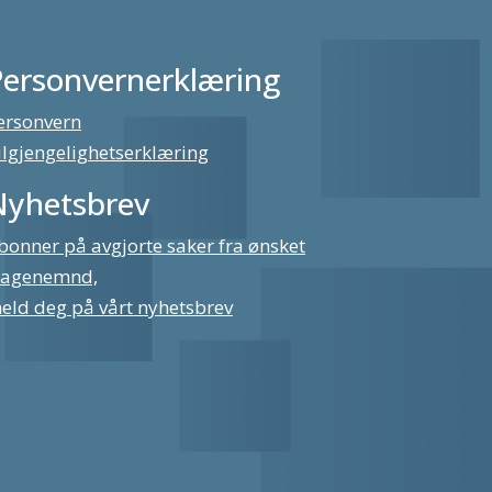
Personvernerklæring
ersonvern
ilgjengelighetserklæring
Nyhetsbrev
bonner på avgjorte saker fra ønsket
lagenemnd,
eld deg på vårt nyhetsbrev