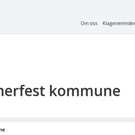
Om oss
Klagenemnde
merfest kommune
ne