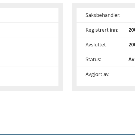
Saksbehandler:
Registrert inn:
20
Avsluttet:
20
Status:
Av
Avgjort av: