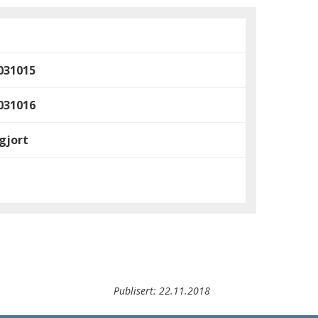
031015
031016
gjort
Publisert:
22.11.2018