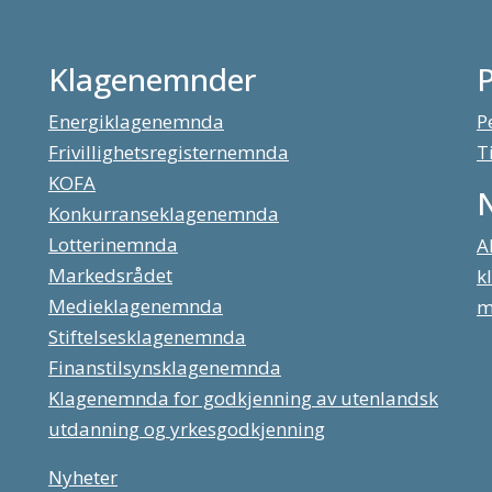
Klagenemnder
Energiklagenemnda
P
Frivillighetsregisternemnda
T
KOFA
Konkurranseklagenemnda
Lotterinemnda
A
Markedsrådet
k
Medieklagenemnda
m
Stiftelsesklagenemnda
Finanstilsynsklagenemnda
Klagenemnda for godkjenning av utenlandsk
utdanning og yrkesgodkjenning
Nyheter