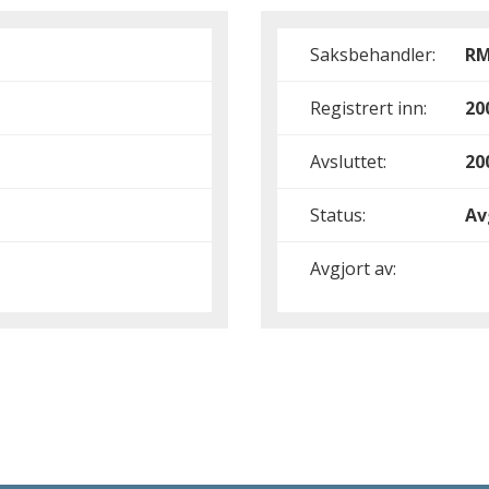
Saksbehandler:
R
Registrert inn:
20
Avsluttet:
20
Status:
Av
Avgjort av: