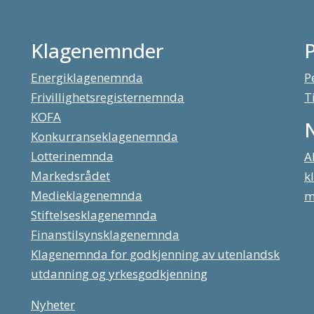
Klagenemnder
Energiklagenemnda
P
Frivillighetsregisternemnda
T
KOFA
Konkurranseklagenemnda
Lotterinemnda
A
Markedsrådet
k
Medieklagenemnda
m
Stiftelsesklagenemnda
Finanstilsynsklagenemnda
Klagenemnda for godkjenning av utenlandsk
utdanning og yrkesgodkjenning
Nyheter