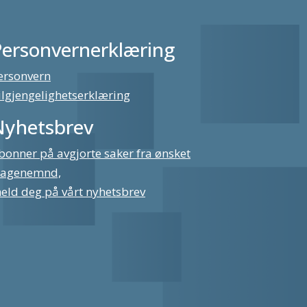
Personvernerklæring
ersonvern
ilgjengelighetserklæring
Nyhetsbrev
bonner på avgjorte saker fra ønsket
lagenemnd,
eld deg på vårt nyhetsbrev