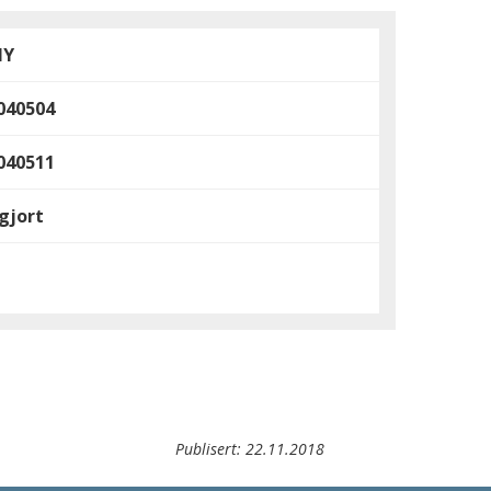
MY
040504
040511
gjort
Publisert:
22.11.2018