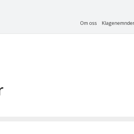
Om oss
Klagenemnde
r