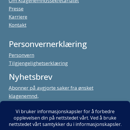
Om Klagenemndssekretariatet
Presse
Karriere
Kontakt
Personvernerklæring
Personvern
Tilgjengelighetserklæring
Nyhetsbrev
Abonner på avgjorte saker fra ønsket
klagenemnd,
meld deg på vårt nyhetsbrev
Alt innhold copyright Klagenemndssekretariatet. Utviklet av:
Mint