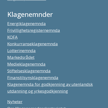
Klagenemnder
Energiklagenemnda
Frivillighetsregisternemnda
KOFA
Konkurranseklagenemnda
Lotterinemnda
Markedsrådet
Medieklagenemnda
Stiftelsesklagenemnda
Finanstilsynsklagenemnda
Klagenemnda for godkjenning av utenlandsk
utdanning og yrkesgodkjenning
Nyheter