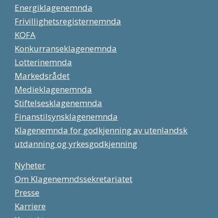
Energiklagenemnda
Frivillighetsregisternemnda
KOFA
Konkurranseklagenemnda
Lotterinemnda
Markedsrådet
Medieklagenemnda
Stiftelsesklagenemnda
Finanstilsynsklagenemnda
Klagenemnda for godkjenning av utenlandsk
utdanning og yrkesgodkjenning
Nyheter
Om Klagenemndssekretariatet
Presse
Karriere