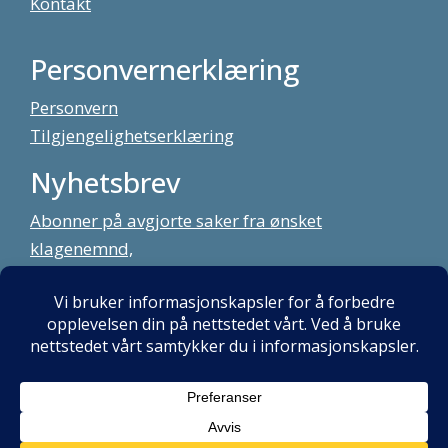
Kontakt
Personvernerklæring
Personvern
Tilgjengelighetserklæring
Nyhetsbrev
Abonner på avgjorte saker fra ønsket
klagenemnd,
meld deg på vårt nyhetsbrev
Alt innhold copyright Klagenemndssekretariatet. Utviklet av:
Mint
Media AS