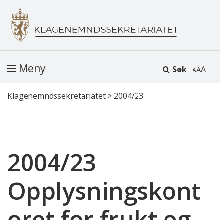
Meny
Søk
A
Klagenemndssekretariatet
>
2004/23
2004/23
Opplysningskont
oret for frukt og