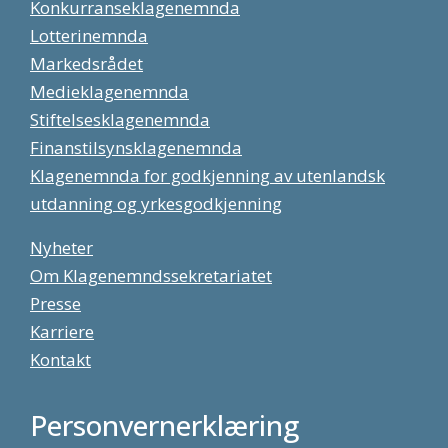
Konkurranseklagenemnda
Lotterinemnda
Markedsrådet
Medieklagenemnda
Stiftelsesklagenemnda
Finanstilsynsklagenemnda
Klagenemnda for godkjenning av utenlandsk
utdanning og yrkesgodkjenning
Nyheter
Om Klagenemndssekretariatet
Presse
Karriere
Kontakt
Personvernerklæring