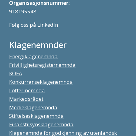
Organisasjonsnummer:
918195548
Følg oss på LinkedIn
Klagenemnder
Energiklagenemnda
Frivillighetsregisternemnda
KOFA
Konkurranseklagenemnda
Lotterinemnda
Markedsrådet
Medieklagenemnda
Stiftelsesklagenemnda
Finanstilsynsklagenemnda
Klagenemnda for godkjenning av utenlandsk