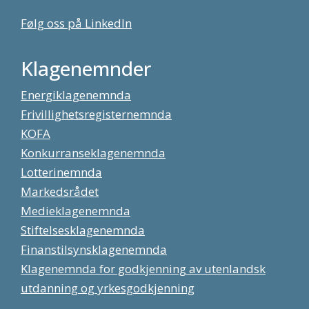
Følg oss på LinkedIn
Klagenemnder
Energiklagenemnda
Frivillighetsregisternemnda
KOFA
Konkurranseklagenemnda
Lotterinemnda
Markedsrådet
Medieklagenemnda
Stiftelsesklagenemnda
Finanstilsynsklagenemnda
Klagenemnda for godkjenning av utenlandsk
utdanning og yrkesgodkjenning