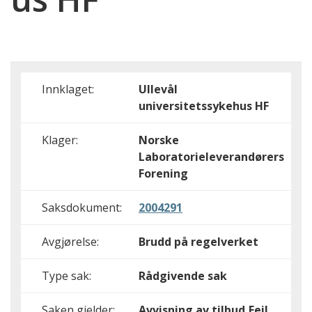
Innklaget:
Ullevål
universitetssykehus HF
Klager:
Norske
Laboratorieleverandørers
Forening
Saksdokument:
2004291
Avgjørelse:
Brudd på regelverket
Type sak:
Rådgivende sak
Saken gjelder:
Avvisning av tilbud,Feil