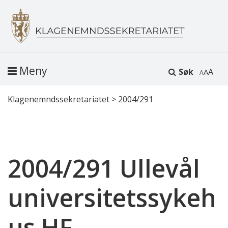
Meny
Søk
A
Klagenemndssekretariatet
>
2004/291
2004/291 Ullevål
universitetssykeh
us HF