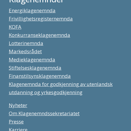
Energiklagenemnda
Frivillighetsregisternemnda
KOFA
Konkurranseklagenemnda
Lotterinemnda
Markedsrådet
Medieklagenemnda
Stiftelsesklagenemnda
Finanstilsynsklagenemnda
Klagenemnda for godkjenning av utenlandsk
utdanning og yrkesgodkjenning
Nyheter
Om Klagenemndssekretariatet
Presse
Karriere