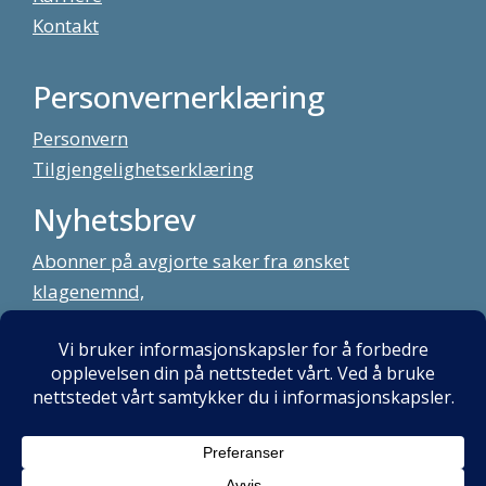
Kontakt
Personvernerklæring
Personvern
Tilgjengelighetserklæring
Nyhetsbrev
Abonner på avgjorte saker fra ønsket
klagenemnd,
meld deg på vårt nyhetsbrev
Alt innhold copyright Klagenemndssekretariatet. Utviklet av:
Mint
Media AS