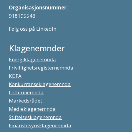
Organisasjonsnummer:
918195548
Følg oss på LinkedIn
Klagenemnder
Energiklagenemnda
Frivillighetsregisternemnda
KOFA
Konkurranseklagenemnda
Lotterinemnda
Markedsrådet
Medieklagenemnda
Stiftelsesklagenemnda
Finanstilsynsklagenemnda