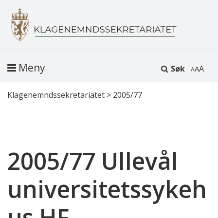
Meny
Søk
A
Klagenemndssekretariatet
>
2005/77
2005/77 Ullevål
universitetssykeh
us HF