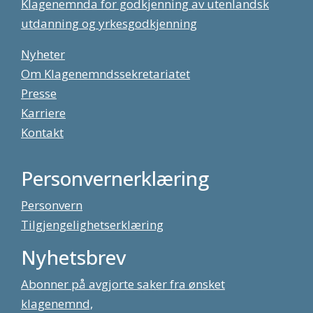
Klagenemnda for godkjenning av utenlandsk
utdanning og yrkesgodkjenning
Nyheter
Om Klagenemndssekretariatet
Presse
Karriere
Kontakt
Personvernerklæring
Personvern
Tilgjengelighetserklæring
Nyhetsbrev
Abonner på avgjorte saker fra ønsket
klagenemnd,