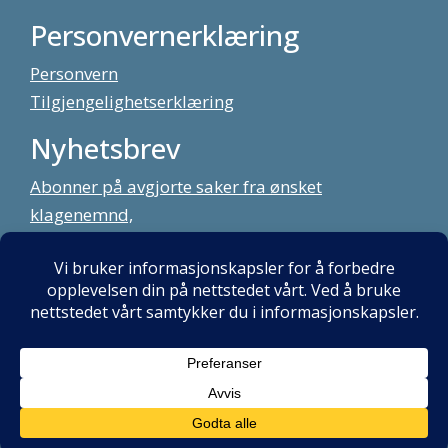
Personvernerklæring
Personvern
Tilgjengelighetserklæring
Nyhetsbrev
Abonner på avgjorte saker fra ønsket
klagenemnd,
meld deg på vårt nyhetsbrev
Alt innhold copyright Klagenemndssekretariatet. Utviklet av:
Mint
Media AS