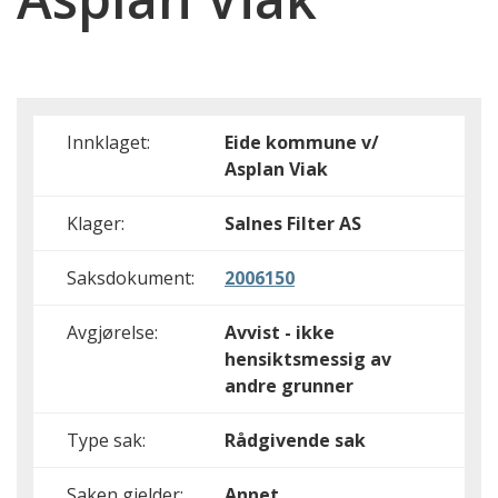
Innklaget:
Eide kommune v/
Asplan Viak
Klager:
Salnes Filter AS
Saksdokument:
2006150
Avgjørelse:
Avvist - ikke
hensiktsmessig av
andre grunner
Type sak:
Rådgivende sak
Saken gjelder:
Annet