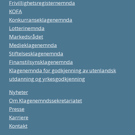
Frivillighetsregisternemnda
KOFA
Konkurranseklagenemnda
Lotterinemnda
Markedsrådet
Medieklagenemnda
Stiftelsesklagenemnda
Finanstilsynsklagenemnda
Klagenemnda for godkjenning av utenlandsk
utdanning og yrkesgodkjenning
Nyheter
Om Klagenemndssekretariatet
Presse
Karriere
Kontakt