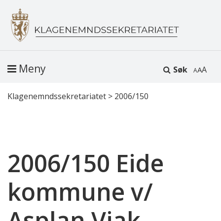
Meny
Søk
A
Klagenemndssekretariatet
>
2006/150
2006/150 Eide
kommune v/
Asplan Viak