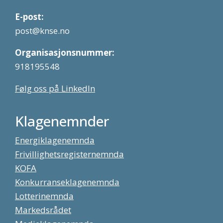
E-post:
post@knse.no
Organisasjonsnummer:
918195548
Følg oss på LinkedIn
Klagenemnder
Energiklagenemnda
Frivillighetsregisternemnda
KOFA
Konkurranseklagenemnda
Lotterinemnda
Markedsrådet