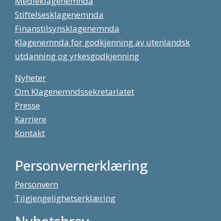
Medieklagenemnda
Stiftelsesklagenemnda
Finanstilsynsklagenemnda
Klagenemnda for godkjenning av utenlandsk
utdanning og yrkesgodkjenning
Nyheter
Om Klagenemndssekretariatet
Presse
Karriere
Kontakt
Personvernerklæring
Personvern
Tilgjengelighetserklæring