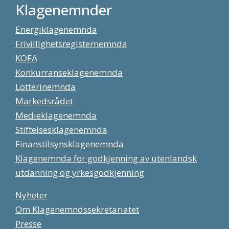
Klagenemnder
Energiklagenemnda
Frivillighetsregisternemnda
KOFA
Konkurranseklagenemnda
Lotterinemnda
Markedsrådet
Medieklagenemnda
Stiftelsesklagenemnda
Finanstilsynsklagenemnda
Klagenemnda for godkjenning av utenlandsk
utdanning og yrkesgodkjenning
Nyheter
Om Klagenemndssekretariatet
Presse