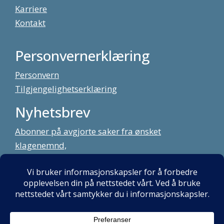
Karriere
Kontakt
Personvernerklæring
Personvern
Tilgjengelighetserklæring
Nyhetsbrev
Abonner på avgjorte saker fra ønsket
klagenemnd,
meld deg på vårt nyhetsbrev
Alt innhold copyright Klagenemndssekretariatet. Utviklet av:
Mint
Media AS