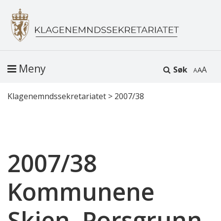
Meny
Søk
A
Klagenemndssekretariatet
>
2007/38
2007/38
Kommunene
Skien, Porsgrunn,