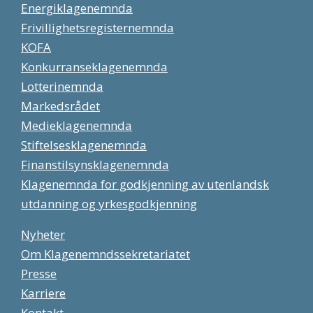
Energiklagenemnda
Frivillighetsregisternemnda
KOFA
Konkurranseklagenemnda
Lotterinemnda
Markedsrådet
Medieklagenemnda
Stiftelsesklagenemnda
Finanstilsynsklagenemnda
Klagenemnda for godkjenning av utenlandsk
utdanning og yrkesgodkjenning
Nyheter
Om Klagenemndssekretariatet
Presse
Karriere
Kontakt