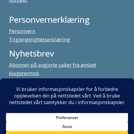
Personvernerklæring
Personvern
Tilgjengelighetserklæring
Nyhetsbrev
Abonner på avgjorte saker fra ønsket
klagenemnd,
meld deg på vårt nyhetsbrev
Alt innhold copyright Klagenemndssekretariatet. Utviklet av:
Mint
Media AS