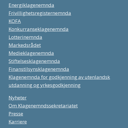
Energiklagenemnda
Frivillighetsregisternemnda
KOFA
Konkurranseklagenemnda
Lotterinemnda
Markedsrådet
Medieklagenemnda
Stiftelsesklagenemnda
Finanstilsynsklagenemnda
Klagenemnda for godkjenning av utenlandsk
utdanning og yrkesgodkjenning
Nyheter
Om Klagenemndssekretariatet
Presse
Karriere