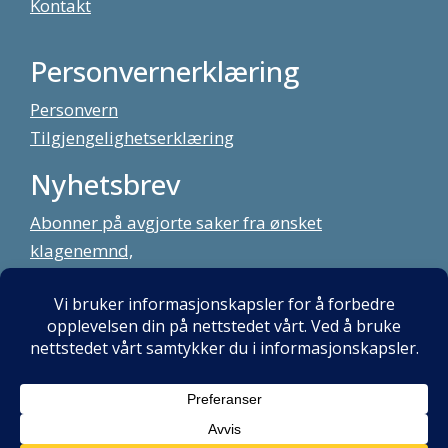
Kontakt
Personvernerklæring
Personvern
Tilgjengelighetserklæring
Nyhetsbrev
Abonner på avgjorte saker fra ønsket
klagenemnd,
meld deg på vårt nyhetsbrev
Alt innhold copyright Klagenemndssekretariatet. Utviklet av:
Mint
Media AS