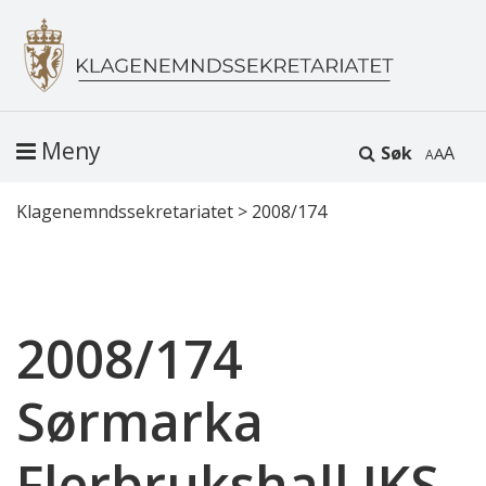
Meny
Søk
A
Klagenemndssekretariatet
>
2008/174
2008/174
Sørmarka
Flerbrukshall IKS