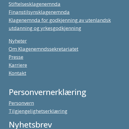
Stiftelsesklagenemnda
Finanstilsynsklagenemnda
Klagenemnda for godkjenning av utenlandsk
utdanning og yrkesgodkjenning
Nyheter
Om Klagenemndssekretariatet
Presse
Karriere
Kontakt
Personvernerklæring
Personvern
Tilgjengelighetserklæring
Nyhetsbrev