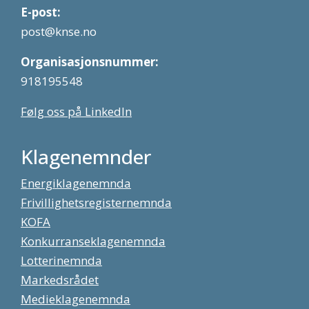
E-post:
post@knse.no
Organisasjonsnummer:
918195548
Følg oss på LinkedIn
Klagenemnder
Energiklagenemnda
Frivillighetsregisternemnda
KOFA
Konkurranseklagenemnda
Lotterinemnda
Markedsrådet
Medieklagenemnda