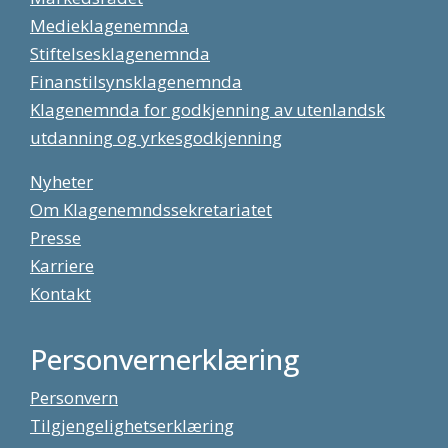
Medieklagenemnda
Stiftelsesklagenemnda
Finanstilsynsklagenemnda
Klagenemnda for godkjenning av utenlandsk
utdanning og yrkesgodkjenning
Nyheter
Om Klagenemndssekretariatet
Presse
Karriere
Kontakt
Personvernerklæring
Personvern
Tilgjengelighetserklæring