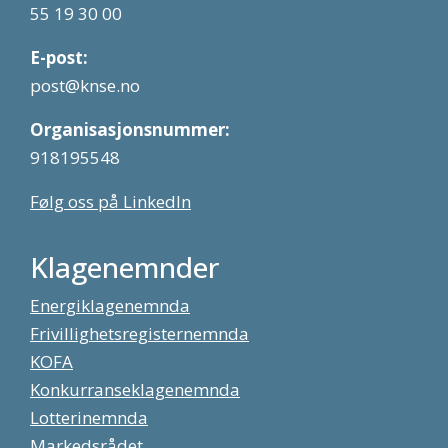
55 19 30 00
E-post:
post@knse.no
Organisasjonsnummer:
918195548
Følg oss på LinkedIn
Klagenemnder
Energiklagenemnda
Frivillighetsregisternemnda
KOFA
Konkurranseklagenemnda
Lotterinemnda
Markedsrådet