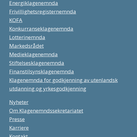
Energiklagenemnda
Frivillighetsregisternemnda
KOFA
Konkurranseklagenemnda
Lotterinemnda
Markedsrådet
Medieklagenemnda
Stiftelsesklagenemnda
Finanstilsynsklagenemnda
Klagenemnda for godkjenning av utenlandsk
utdanning og yrkesgodkjenning
Nyheter
Om Klagenemndssekretariatet
Presse
Karriere
Kontakt