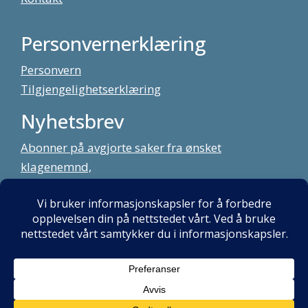
Personvernerklæring
Personvern
Tilgjengelighetserklæring
Nyhetsbrev
Abonner på avgjorte saker fra ønsket
klagenemnd,
meld deg på vårt nyhetsbrev
Alt innhold copyright Klagenemndssekretariatet. Utviklet av:
Mint
Media AS