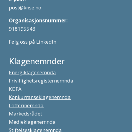
post@knse.no
Organisasjonsnummer:
918195548
Følg oss på LinkedIn
Klagenemnder
Energiklagenemnda
Frivillighetsregisternemnda
KOFA
Konkurranseklagenemnda
Lotterinemnda
Markedsrådet
Medieklagenemnda
Stiftelsesklagenemnda