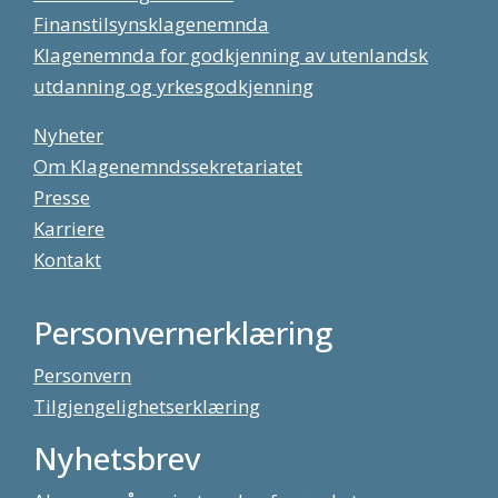
Finanstilsynsklagenemnda
Klagenemnda for godkjenning av utenlandsk
utdanning og yrkesgodkjenning
Nyheter
Om Klagenemndssekretariatet
Presse
Karriere
Kontakt
Personvernerklæring
Personvern
Tilgjengelighetserklæring
Nyhetsbrev