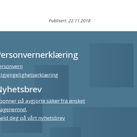
Publisert:
22.11.2018
Personvernerklæring
ersonvern
ilgjengelighetserklæring
Nyhetsbrev
bonner på avgjorte saker fra ønsket
lagenemnd,
eld deg på vårt nyhetsbrev