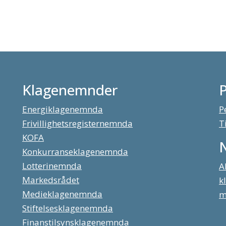
Klagenemnder
Energiklagenemnda
P
Frivillighetsregisternemnda
T
KOFA
Konkurranseklagenemnda
Lotterinemnda
A
Markedsrådet
k
Medieklagenemnda
m
Stiftelsesklagenemnda
Finanstilsynsklagenemnda