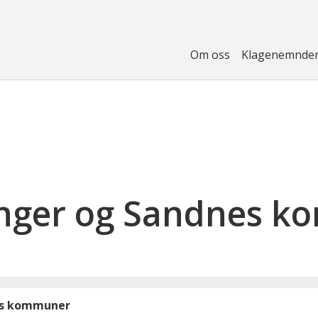
Om oss
Klagenemnde
anger og Sandnes 
es kommuner