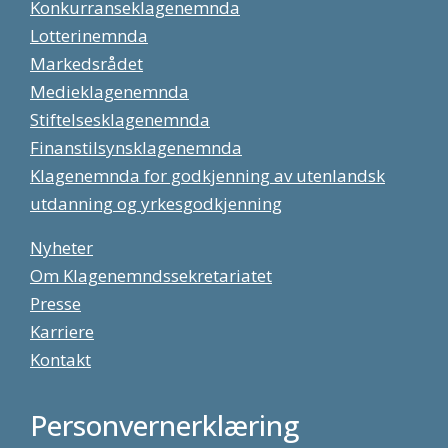
Konkurranseklagenemnda
Lotterinemnda
Markedsrådet
Medieklagenemnda
Stiftelsesklagenemnda
Finanstilsynsklagenemnda
Klagenemnda for godkjenning av utenlandsk
utdanning og yrkesgodkjenning
Nyheter
Om Klagenemndssekretariatet
Presse
Karriere
Kontakt
Personvernerklæring