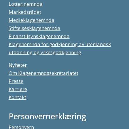
Lotterinemnda
Markedsrådet
Medieklagenemnda
Stiftelsesklagenemnda
Finanstilsynsklagenemnda
Klagenemnda for godkjenning av utenlandsk
utdanning og yrkesgodkjenning
Nyheter
Om Klagenemndssekretariatet
Presse
Karriere
Kontakt
Personvernerklæring
Personvern