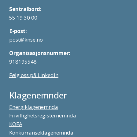
Sentralbord:
55 19 30 00
E-post:
post@knse.no
Organisasjonsnummer:
918195548
Følg oss på LinkedIn
Klagenemnder
Energiklagenemnda
Frivillighetsregisternemnda
KOFA
Konkurranseklagenemnda