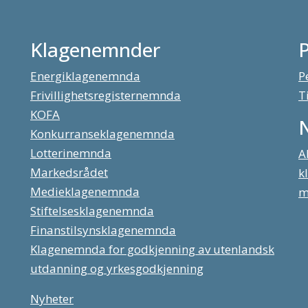
Klagenemnder
Energiklagenemnda
P
Frivillighetsregisternemnda
T
KOFA
Konkurranseklagenemnda
Lotterinemnda
A
Markedsrådet
k
Medieklagenemnda
m
Stiftelsesklagenemnda
Finanstilsynsklagenemnda
Klagenemnda for godkjenning av utenlandsk
utdanning og yrkesgodkjenning
Nyheter