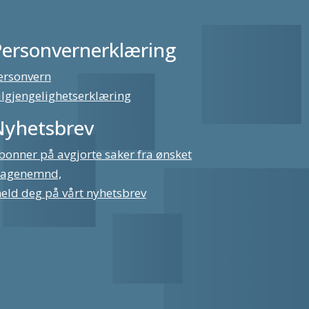
Personvernerklæring
ersonvern
ilgjengelighetserklæring
Nyhetsbrev
bonner på avgjorte saker fra ønsket
lagenemnd,
eld deg på vårt nyhetsbrev