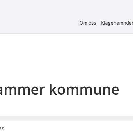
Om oss
Klagenemnde
ehammer kommune
ne