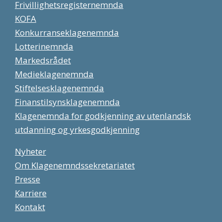
Frivillighetsregisternemnda
KOFA
Konkurranseklagenemnda
Lotterinemnda
Markedsrådet
Medieklagenemnda
Stiftelsesklagenemnda
Finanstilsynsklagenemnda
Klagenemnda for godkjenning av utenlandsk
utdanning og yrkesgodkjenning
Nyheter
Om Klagenemndssekretariatet
Presse
Karriere
Kontakt