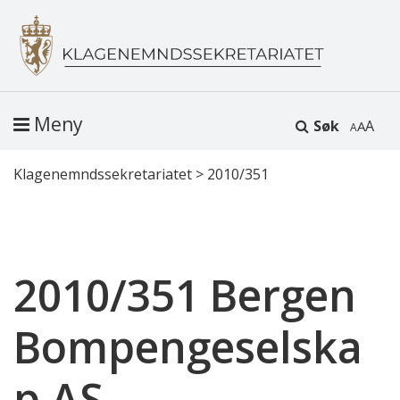
Meny
Søk
A
Klagenemndssekretariatet
>
2010/351
2010/351 Bergen
Bompengeselska
p AS