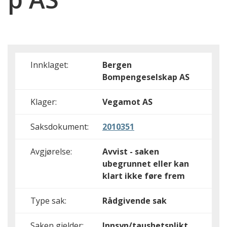
Innklaget:
Bergen
Bompengeselskap AS
Klager:
Vegamot AS
Saksdokument:
2010351
Avgjørelse:
Avvist - saken
ubegrunnet eller kan
klart ikke føre frem
Type sak:
Rådgivende sak
Saken gjelder:
Innsyn/taushetsplikt