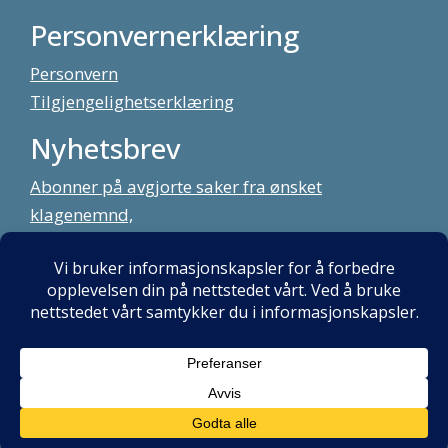
Personvernerklæring
Personvern
Tilgjengelighetserklæring
Nyhetsbrev
Abonner på avgjorte saker fra ønsket
klagenemnd,
meld deg på vårt nyhetsbrev
Alt innhold copyright Klagenemndssekretariatet. Utviklet av:
Mint
Media AS