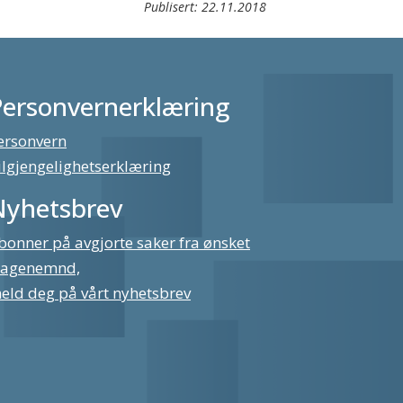
Publisert:
22.11.2018
Personvernerklæring
ersonvern
ilgjengelighetserklæring
Nyhetsbrev
bonner på avgjorte saker fra ønsket
lagenemnd,
eld deg på vårt nyhetsbrev