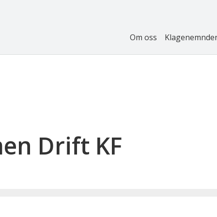
Om oss
Klagenemnde
n Drift KF