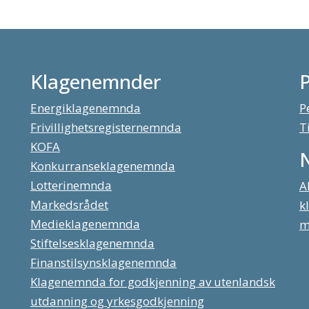
Klagenemnder
Energiklagenemnda
P
Frivillighetsregisternemnda
T
KOFA
Konkurranseklagenemnda
Lotterinemnda
A
Markedsrådet
k
Medieklagenemnda
m
Stiftelsesklagenemnda
Finanstilsynsklagenemnda
Klagenemnda for godkjenning av utenlandsk
utdanning og yrkesgodkjenning