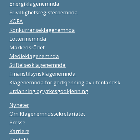
Energiklagenemnda
Frivillighetsregisternemnda
KOFA
Konkurranseklagenemnda
Lotterinemnda
Markedsrådet
Medieklagenemnda
Stiftelsesklagenemnda
Finanstilsynsklagenemnda
Klagenemnda for godkjenning av utenlandsk
utdanning og yrkesgodkjenning
Nyheter
Om Klagenemndssekretariatet
Presse
Karriere
Kontakt