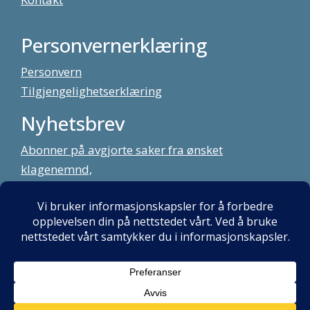
Personvernerklæring
Personvern
Tilgjengelighetserklæring
Nyhetsbrev
Abonner på avgjorte saker fra ønsket
klagenemnd,
meld deg på vårt nyhetsbrev
Alt innhold copyright Klagenemndssekretariatet. Utviklet av:
Mint
Media AS