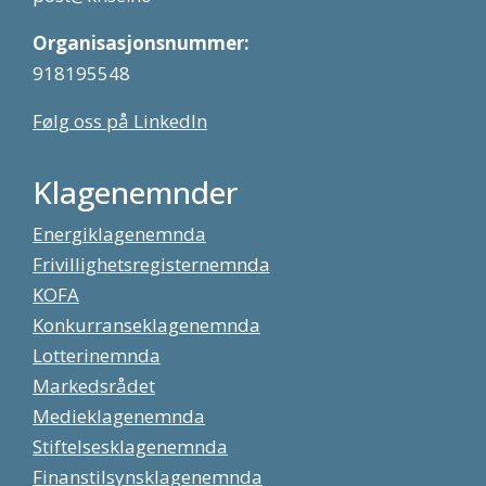
Organisasjonsnummer:
918195548
Følg oss på LinkedIn
Klagenemnder
Energiklagenemnda
Frivillighetsregisternemnda
KOFA
Konkurranseklagenemnda
Lotterinemnda
Markedsrådet
Medieklagenemnda
Stiftelsesklagenemnda
Finanstilsynsklagenemnda