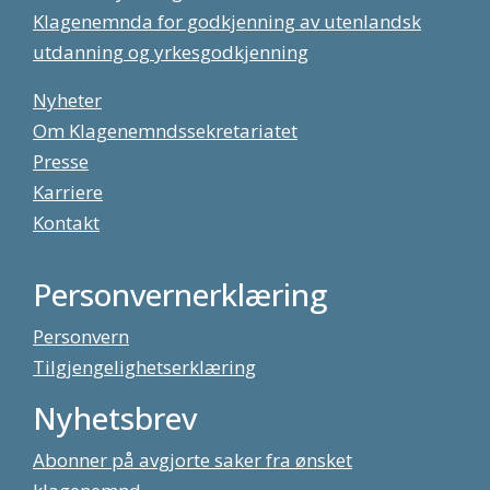
Klagenemnda for godkjenning av utenlandsk
utdanning og yrkesgodkjenning
Nyheter
Om Klagenemndssekretariatet
Presse
Karriere
Kontakt
Personvernerklæring
Personvern
Tilgjengelighetserklæring
Nyhetsbrev
Abonner på avgjorte saker fra ønsket