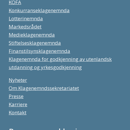
KOFA
Konkurranseklagenemnda
Lotterinemnda
Markedsrådet
Medieklagenemnda
Stiftelsesklagenemnda
Finanstilsynsklagenemnda
Klagenemnda for godkjenning av utenlandsk
utdanning og yrkesgodkjenning
Nyheter
Om Klagenemndssekretariatet
Presse
Karriere
Kontakt