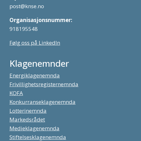
post@knse.no
Organisasjonsnummer:
918195548
Følg oss på LinkedIn
Klagenemnder
Energiklagenemnda
Frivillighetsregisternemnda
KOFA
Konkurranseklagenemnda
Lotterinemnda
Markedsrådet
Medieklagenemnda
Stiftelsesklagenemnda