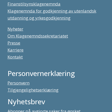
Finanstilsynsklagenemnda
Klagenemnda for godkjenning av utenlandsk
utdanning og yrkesgodkjenning
Nyheter
Om Klagenemndssekretariatet
Presse
Karriere
Kontakt
Personvernerklæring
Personvern
Tilgjengelighetserklæring
Nyhetsbrev
Abonner på avgjorte saker fra ønsket