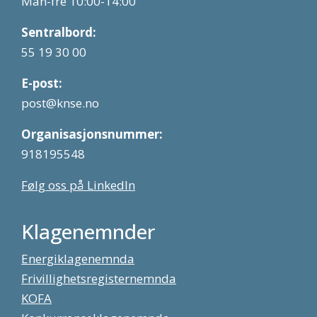
Man-fre 10:00-14:00
Sentralbord:
55 19 30 00
E-post:
post@knse.no
Organisasjonsnummer:
918195548
Følg oss på LinkedIn
Klagenemnder
Energiklagenemnda
Frivillighetsregisternemnda
KOFA