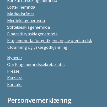
Konkurranseklagenemnda
Lotterinemnda
Markedsrådet
Medieklagenemnda
Stiftelsesklagenemnda
Finanstilsynsklagenemnda
Klagenemnda for godkjenning av utenlandsk
utdanning og yrkesgodkjenning
Nyheter
Om Klagenemndssekretariatet
Presse
Karriere
Kontakt
Personvernerklæring