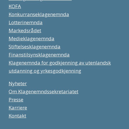
KOFA
Konkurranseklagenemnda
Lotterinemnda
Markedsrådet
Medieklagenemnda
Stiftelsesklagenemnda
Finanstilsynsklagenemnda
Klagenemnda for godkjenning av utenlandsk
utdanning og yrkesgodkjenning
Nyheter
Om Klagenemndssekretariatet
Presse
Karriere
Kontakt