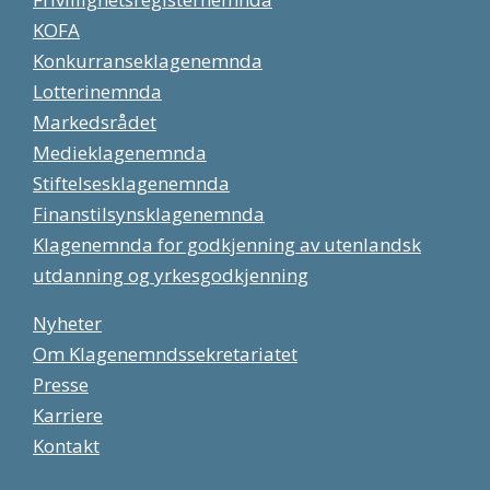
KOFA
Konkurranseklagenemnda
Lotterinemnda
Markedsrådet
Medieklagenemnda
Stiftelsesklagenemnda
Finanstilsynsklagenemnda
Klagenemnda for godkjenning av utenlandsk
utdanning og yrkesgodkjenning
Nyheter
Om Klagenemndssekretariatet
Presse
Karriere
Kontakt