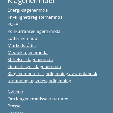
Klagenemnder
Energiklagenemnda
Frivillighetsregisternemnda
KOFA
Konkurranseklagenemnda
Lotterinemnda
Markedsrådet
Medieklagenemnda
Stiftelsesklagenemnda
Finanstilsynsklagenemnda
Klagenemnda for godkjenning av utenlandsk
utdanning og yrkesgodkjenning
Nyheter
Om Klagenemndssekretariatet
Presse
Karriere