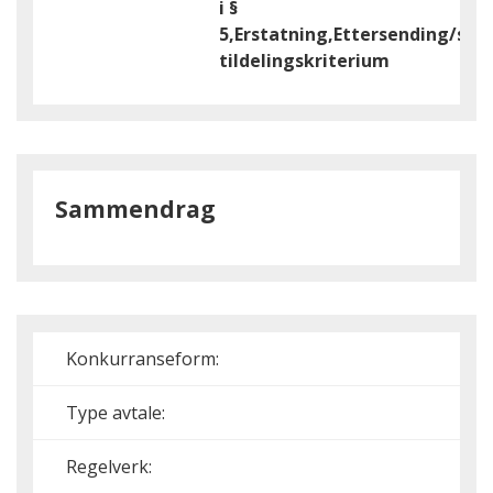
i §
5,Erstatning,Ettersending/supp
tildelingskriterium
Sammendrag
Konkurranseform:
Type avtale:
Regelverk: