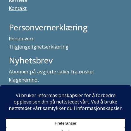
Kontakt
Personvernerklæring
Personvern
Tilgjengelighetserklæring
Nyhetsbrev
Abonner på avgjorte saker fra ønsket
klagenemnd,
meld deg på vårt nyhetsbrev
Alt innhold copyright Klagenemndssekretariatet. Utviklet av:
Mint
Media AS