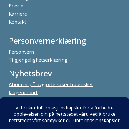
Presse
Karriere
Kontakt
Personvernerklæring
Personvern
Tilgjengelighetserklæring
Nyhetsbrev
Abonner på avgjorte saker fra ønsket
klagenemnd,
meld deg på vårt nyhetsbrev
Alt innhold copyright Klagenemndssekretariatet. Utviklet av:
Mint