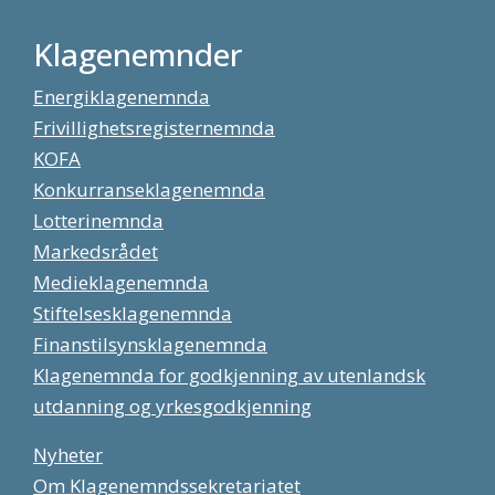
Klagenemnder
Energiklagenemnda
Frivillighetsregisternemnda
KOFA
Konkurranseklagenemnda
Lotterinemnda
Markedsrådet
Medieklagenemnda
Stiftelsesklagenemnda
Finanstilsynsklagenemnda
Klagenemnda for godkjenning av utenlandsk
utdanning og yrkesgodkjenning
Nyheter
Om Klagenemndssekretariatet