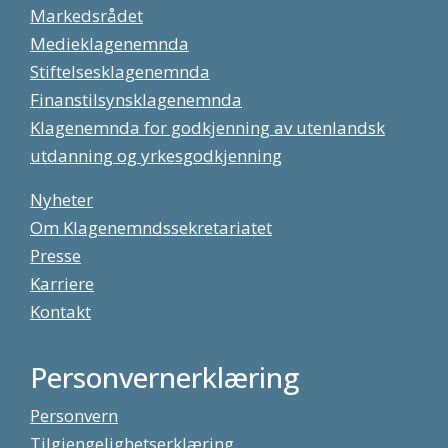
Markedsrådet
Medieklagenemnda
Stiftelsesklagenemnda
Finanstilsynsklagenemnda
Klagenemnda for godkjenning av utenlandsk
utdanning og yrkesgodkjenning
Nyheter
Om Klagenemndssekretariatet
Presse
Karriere
Kontakt
Personvernerklæring
Personvern
Tilgjengelighetserklæring