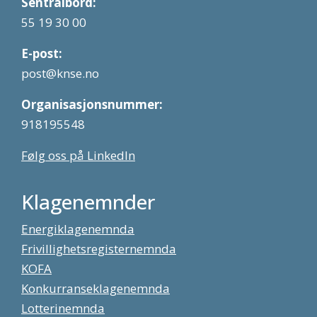
Sentralbord:
55 19 30 00
E-post:
post@knse.no
Organisasjonsnummer:
918195548
Følg oss på LinkedIn
Klagenemnder
Energiklagenemnda
Frivillighetsregisternemnda
KOFA
Konkurranseklagenemnda
Lotterinemnda